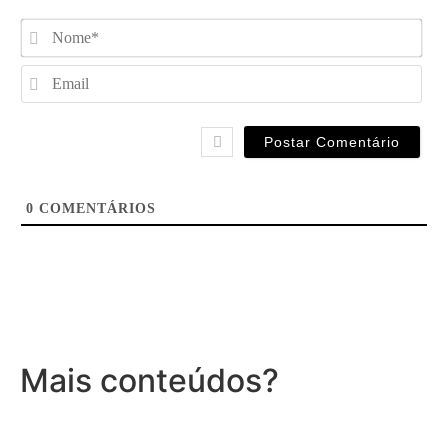
No
Ema
0
COMENTÁRIOS
Mais conteúdos?