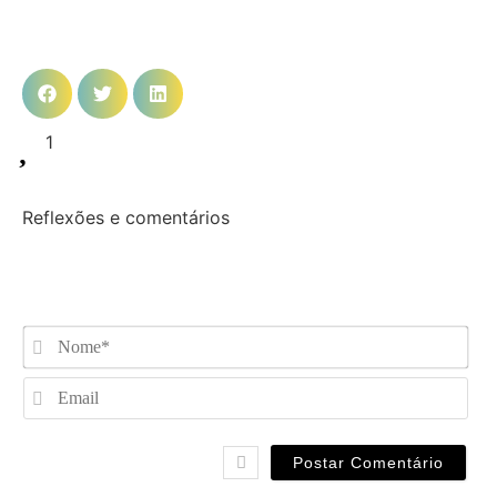
1
Reflexões e comentários
No
Ema