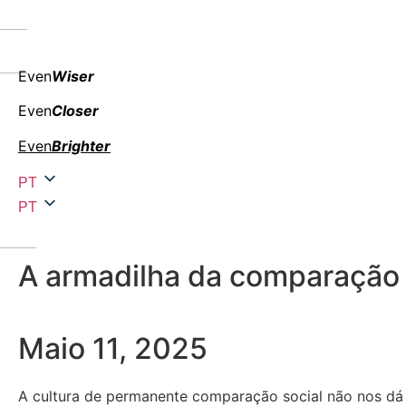
Even
Wiser
Even
Closer
Even
Brighter
PT
PT
A armadilha da comparação
Maio 11, 2025
A cultura de permanente comparação social não nos dá 