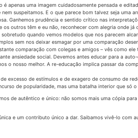
ro é apenas uma imagem cuidadosamente pensada e editada,
e nem suspeitamos. E o que parece bom talvez seja uma a
iosa. Ganhemos prudência e sentido crítico nas interpretaç
os outros têm e eu não, reconhecer com alegria onde já 
s, sobretudo quando vemos modelos que nos parecem alca
emplos sem nos deixar esmagar por uma comparação desenfr
nstante comparação com colegas e amigos – vês como ele t
ante ansiedade social. Devemos antes educar para a auto-
mos o nosso melhor. A re-educação implica passar da compe
de excesso de estímulos e de exagero de consumo de redes
curso de popularidade, mas uma batalha interior que só o 
emos de autêntico e único: não somos mais uma cópia para
ca e um contributo único a dar. Saibamos vivê-lo com aut