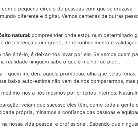
 com o pequeno círculo de pessoas com que se cruzava – 
mundo diferente e digital. Vemos centenas de outras pess
sito natural:
compreender onde estou num determinado gr
 de pertença a um grupo, de reconhecimento e validação,
ão é tê-lo, é deixar-nos levar por ele. Se vemos quem pa
 na realidade ninguém sabe o que é melhor ou pior…
 – quem me dera aquela promoção, olha que belas férias,
ossa baixa auto-estima não vem de nos compararmos, mas 
medimo-nos a nós mesmos por critérios internos. Naturalme
ação: vejam que sucesso eles têm, como toda a gente est
tidade própria, minamos a confiança das pessoas e equipa
a na nossa vida pessoal e profissional. Sabendo que nin